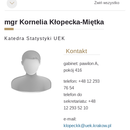
Zwiń wszystko
Minimalizuj
mgr Kornelia Kłopecka-Miętka
Katedra Statystyki UEK
Kontakt
gabinet:
pawilon A
,
pokój 416
telefon: +48 12 293
76 54
telefon do
sekretariatu: +48
12 293 52 10
e-mail:
klopeckk@uek.krakow.pl