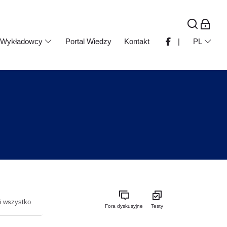
Wykładowcy
Portal Wiedzy
Kontakt
|
PL
ń wszystko
Fora dyskusyjne
Testy