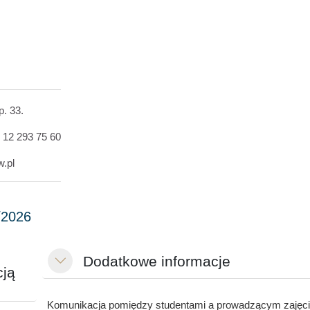
 p. 33.
8 12 293 75 60
w.pl
Dodatkowe informacje
Minimalizuj
cją
Komunikacja pomiędzy studentami a prowadzącym zajęc