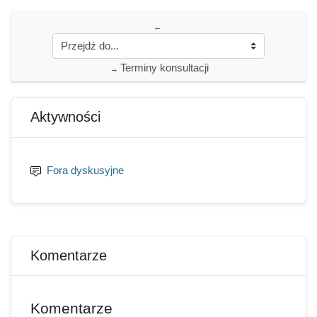
←
Terminy konsultacji
→
Bloki
Pomiń Aktywności
Aktywności
Fora dyskusyjne
Pomiń Komentarze
Komentarze
Komentarze